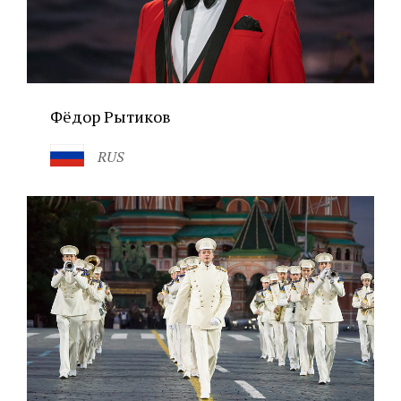
Фёдор Рытиков
RUS