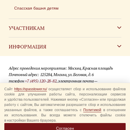
Спасская башня детям
УЧАСТНИКАМ
Зарубежным коллективам
ИНФОРМАЦИЯ
Российским коллективам
Контакты
Фестиваль детских духовых оркестров
Адрес проведения мероприятия: Москва, Красная площадь
Для СМИ
Почтовый адрес: 125284, Москва, ул. Беговая, д. 6
телефон
+7 (495) 120-28-82
, электронная почта —
Где купить билеты
info@spasstower.ru
Сайт
https://spasstower.ru/
осуществляет сбор и использование файлов
Акции
cookie для улучшения работы сайта, персонализации сервисов
© 2009-2025 Официальный сайт фестиваля «Спасская башня»
и удобства пользователей. Нажимая кнопку «Согласен» или продолжая
Вопрос-ответ
работу с сайтом, Вы автоматически разрешаете сбор и использование
Разработка сайта —
студия «Сибирикс»
указанных файлов, а также соглашаетесь с
Политикой
в отношении
их использования. Вы всегда можете отключить файлы cookie
Правила посещения
в настройках Вашего браузера.
Уполномоченные представители
Согласен