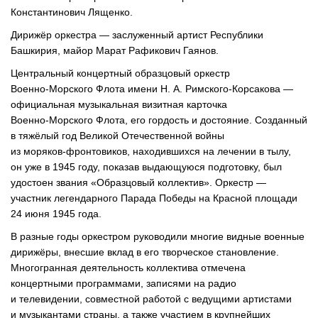
Константинович Лященко.
Дирижёр оркестра — заслуженный артист Республики
Башкирия, майор Марат Рафикович Гаянов.
Центральный концертный образцовый оркестр
Военно-Морского
Флота имени
Н. А. Римского
-Корсакова —
официальная музыкальная визитная карточка
Военно-Морского
Флота, его гордость и достояние. Созданный
в тяжёлый год Великой Отечественной войны
из
моряков-фронтовиков
, находившихся на лечении в тылу,
он уже в 1945 году, показав выдающуюся подготовку, был
удостоен звания «Образцовый коллектив». Оркестр —
участник легендарного Парада Победы на Красной площади
24 июня 1945 года.
В разные годы оркестром руководили многие видные военные
дирижёры, внесшие вклад в его творческое становление.
Многогранная деятельность коллектива отмечена
концертными программами, записями на радио
и телевидении, совместной работой с ведущими артистами
и музыкантами страны, а также участием в крупнейших