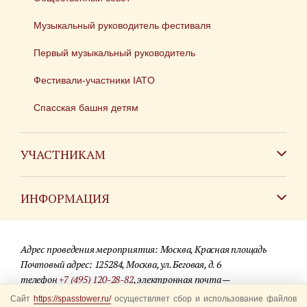
Музыкальный руководитель фестиваля
Первый музыкальный руководитель
Фестивали-участники IATO
Спасская башня детям
УЧАСТНИКАМ
Зарубежным коллективам
ИНФОРМАЦИЯ
Российским коллективам
Контакты
Фестиваль детских духовых оркестров
Адрес проведения мероприятия: Москва, Красная площадь
Для СМИ
Почтовый адрес: 125284, Москва, ул. Беговая, д. 6
телефон
+7 (495) 120-28-82
, электронная почта —
Где купить билеты
info@spasstower.ru
Сайт
https://spasstower.ru/
осуществляет сбор и использование файлов