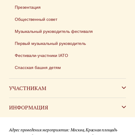
Презентация
Общественный совет
Музыкальный руководитель фестиваля
Первый музыкальный руководитель
Фестивали-участники IATO
Спасская башня детям
УЧАСТНИКАМ
Зарубежным коллективам
ИНФОРМАЦИЯ
Российским коллективам
Контакты
Фестиваль детских духовых оркестров
Адрес проведения мероприятия: Москва, Красная площадь
Для СМИ