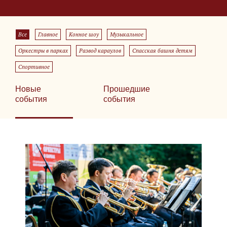
Все
Главное
Конное шоу
Музыкальное
Оркестры в парках
Развод караулов
Спасская башня детям
Спортивное
Новые
Прошедшие
события
события