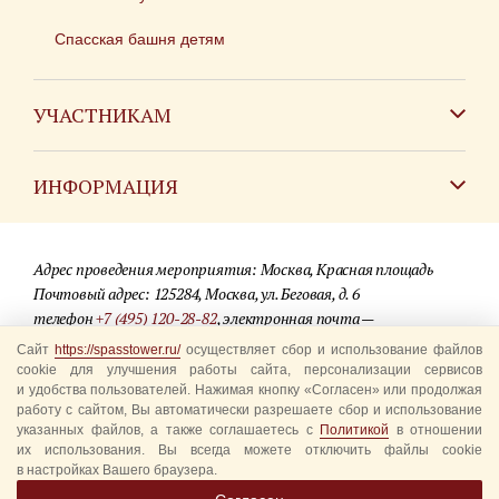
Спасская башня детям
УЧАСТНИКАМ
Зарубежным коллективам
ИНФОРМАЦИЯ
Российским коллективам
Контакты
Фестиваль детских духовых оркестров
Адрес проведения мероприятия: Москва, Красная площадь
Для СМИ
Почтовый адрес: 125284, Москва, ул. Беговая, д. 6
телефон
+7 (495) 120-28-82
, электронная почта —
Где купить билеты
info@spasstower.ru
Сайт
https://spasstower.ru/
осуществляет сбор и использование файлов
Акции
cookie для улучшения работы сайта, персонализации сервисов
и удобства пользователей. Нажимая кнопку «Согласен» или продолжая
© 2009-2025 Официальный сайт фестиваля «Спасская башня»
Вопрос-ответ
работу с сайтом, Вы автоматически разрешаете сбор и использование
Разработка сайта —
студия «Сибирикс»
указанных файлов, а также соглашаетесь с
Политикой
в отношении
их использования. Вы всегда можете отключить файлы cookie
Правила посещения
в настройках Вашего браузера.