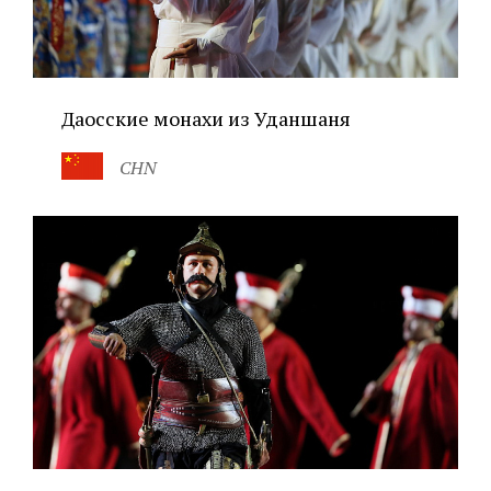
Даосские монахи из Уданшаня
CHN