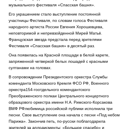
музыкального фестиваля «Спасская башня».
Его украшением стало выступление постоянной
участницы Фестиваля, по словам голоса Фестиваля
народного артиста России Евгения Хорошевцева,
неповторимой и непревзойденной Мирей Матьё.
Французская звезда предстала перед зрителями
Фестиваля «Спасская башня» в десятый раз.
Она появилась на Красной площади в белой карете,
запряженной четверкой белых лошадей с красными
султанами на головах.
В сопровождении Президентского оркестра Службы
коменданта Московского Кремля ФСО РФ, Военного
оркестра154-гоотдельного комендантского
Преображенского полкаи Центрального концертного
образцового оркестра имени Н.А. Римского-Корсакова
ВМФ РФлюбимица российской публики исполнила три
песни. Свое выступление она начала с песни «Под небом
Парижа». Закончив петь, по-русски поблагодарила
зрителей за аплодисменты: «Большое спасибо» и