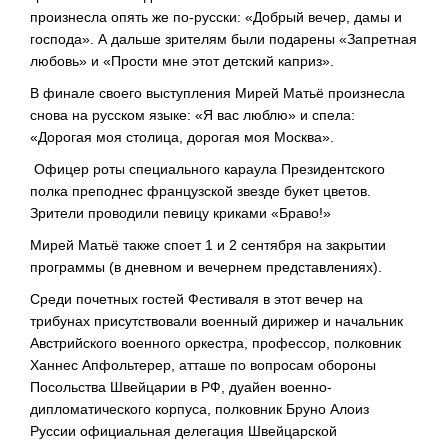
произнесла опять же по-русски: «Добрый вечер, дамы и
господа». А дальше зрителям были подарены «Запретная
любовь» и «Прости мне этот детский каприз».
В финале своего выступления Мирей Матьё произнесла
снова на русском языке: «Я вас люблю» и спела:
«Дорогая моя столица, дорогая моя Москва».
Офицер роты специального караула Президентского
полка преподнес французской звезде букет цветов.
Зрители проводили певицу криками «Браво!»
Мирей Матьё также споет 1 и 2 сентября на закрытии
программы (в дневном и вечернем представлениях).
Среди почетных гостей Фестиваля в этот вечер на
трибунах присутствовали военный дирижер и начальник
Австрийского военного оркестра, профессор, полковник
Ханнес Апфольтерер, атташе по вопросам обороны
Посольства Швейцарии в РФ, дуайен военно-
дипломатического корпуса, полковник Бруно Алоиз
Руссии официальная делегация Швейцарской