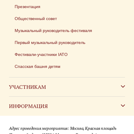
Презентация
Общественный совет
Музыкальный руководитель фестиваля
Первый музыкальный руководитель
Фестивали-участники IATO
Спасская башня детям
УЧАСТНИКАМ
Зарубежным коллективам
ИНФОРМАЦИЯ
Российским коллективам
Контакты
Фестиваль детских духовых оркестров
Адрес проведения мероприятия: Москва, Красная площадь
Для СМИ