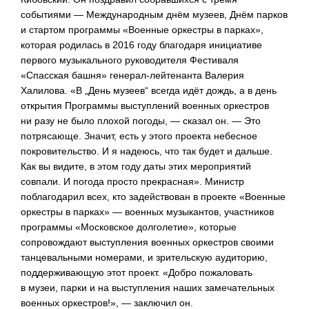
событиями — Международным днём музеев, Днём парков
и стартом программы «Военные оркестры в парках»,
которая родилась в 2016 году благодаря инициативе
первого музыкального руководителя Фестиваля
«Спасская башня»
генерал-лейтенанта
Валерия
Халилова. «В „День музеев“ всегда идёт дождь, а в день
открытия Программы выступлений военных оркестров
ни разу не было плохой погоды, — сказал он. — Это
потрясающе. Значит, есть у этого проекта небесное
покровительство. И я надеюсь, что так будет и дальше.
Как вы видите, в этом году даты этих мероприятий
совпали. И погода просто прекрасная». Министр
поблагодарил всех, кто задействован в проекте «Военные
оркестры в парках» — военных музыкантов, участников
программы «Московское долголетие», которые
сопровождают выступления военных оркестров своими
танцевальными номерами, и зрительскую аудиторию,
поддерживающую этот проект. «Добро пожаловать
в музеи, парки и на выступления наших замечательных
военных оркестров!», — заключил он.