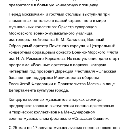
превратился в большую концертную площадку.
Перед москвичами и гостями столицы выступили три
знаменитых не только в нашей стране, но и в мире
музыкальных коллектива: Оркестр суворовцев
Московского
военно-музыкального
училища
им.
генерал-лейтенанта
В. М. Халилова
, Военный
Образцовый оркестр Почётного караула и Центральный
концертный образцовый оркестр
Военно-Морского
Флота
им.
Н. А. Римского
-Корсакова. Их выступление дало старт
программе «Военные оркестры в парках», которую
четвёртый год проводит Дирекция Фестиваля «Спасская
башня» при поддержке Министерства обороны
Российской Федерации и Правительства Москвы в лице
Департамента культуры города.
Концерты военных музыкантов в парках столицы
предваряют главные выступления
военно-оркестровых
и творческих коллективов на Международном
военно-музыкальном
фестивале «Спасская башня».
С 25 мая по 17 августа музыка лучших военных оркестров