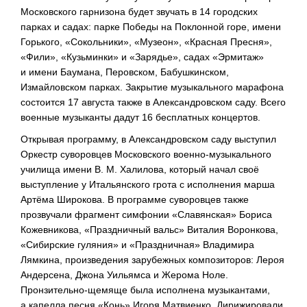
Московского гарнизона будет звучать в 14 городских
парках и садах: парке Победы на Поклонной горе, имени
Горького, «Сокольники», «Музеон», «Красная Пресня»,
«Фили», «Кузьминки» и «Зарядье», садах «Эрмитаж»
и имени Баумана, Перовском, Бабушкинском,
Измайловском парках. Закрытие музыкального марафона
состоится 17 августа также в Александровском саду. Всего
военные музыканты дадут 16 бесплатных концертов.
Открывая программу, в Александровском саду выступил
Оркестр суворовцев Московского
военно-музыкального
училища имени
В. М. Халилова
, который начал своё
выступление у Итальянского грота с исполнения марша
Артёма Широкова. В программе суворовцев также
прозвучали фрагмент симфонии «Славянская» Бориса
Кожевникова, «Праздничный вальс» Виталия Воронкова,
«Сибирские гуляния» и «Праздничная» Владимира
Лямкина, произведения зарубежных композиторов: Лероя
Андерсена, Джона Уильямса и Жерома Ноле.
Пронзительно-щемяще
была исполнена музыкантами,
а капелла песня «Конь» Игоря Матвиенко. Дирижировали