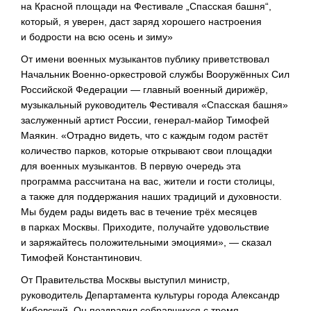
на Красной площади на Фестивале „Спасская башня“,
который, я уверен, даст заряд хорошего настроения
и бодрости на всю осень и зиму»
От имени военных музыкантов публику приветствовал
Начальник
Военно-оркестровой
службы Вооружённых Сил
Российской Федерации — главный военный дирижёр,
музыкальный руководитель Фестиваля «Спасская башня»
заслуженный артист России,
генерал-майор
Тимофей
Маякин. «Отрадно видеть, что с каждым годом растёт
количество парков, которые открывают свои площадки
для военных музыкантов. В первую очередь эта
программа рассчитана на вас, жители и гости столицы,
а также для поддержания наших традиций и духовности.
Мы будем рады видеть вас в течение трёх месяцев
в парках Москвы. Приходите, получайте удовольствие
и заряжайтесь положительными эмоциями», — сказал
Тимофей Константинович.
От Правительства Москвы выступил министр,
руководитель Департамента культуры города Александр
Кибовский. Он поздравил собравшихся с тремя