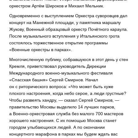
оркестром Артём Широков и Михаил Мельник.
Одновременно с выступлением Оркестра суворовцев дал
концерт на Манежной площади, у памятника маршалу
Жукову, Военный образцовый оркестр Почётного караула.
После музыкального вступления у Итальянского грота
состоялось торжественное открытие программы
«Военные оркестры в парках».
Многочисленную публику, собравшуюся в этот день у стен
Кремля, приветствовал руководитель Дирекции
Международного
военно-музыкального
фестиваля
«Спасская башня» Сергей Смирнов. Начал
он с риторического вопроса: «Что может быть хуже
плохого настроения, когда небо серое, а люди грустные?
Чтобы развеять хандру, — сказал Сергей Смирнов, —
правительство Москвы выделило 14 лучших парков,
а
Военно-оркестровая
служба без малого 700 мастеров
хорошего настроения. С их помощью Москва станет
городом улыбающихся людей. А по окончании
концертного марафона в парках мы будем ждать вас