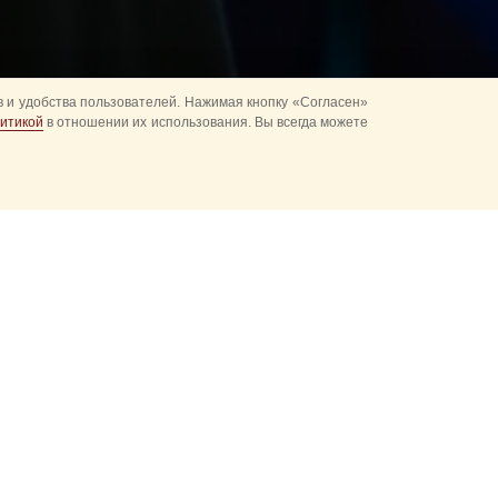
 и удобства пользователей. Нажимая кнопку «Согласен»
итикой
в отношении их использования. Вы всегда можете
-музыкальном
нем представлениях.
 каприз»), Sous
елей, как это было
я башня»
 («Вечная
аля,