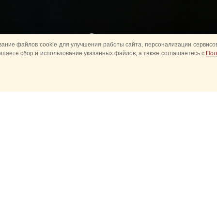
Назад
ание файлов cookie для улучшения работы сайта, персонализации сервисов
ешаете сбор и использование указанных файлов, а также соглашаетесь с
Пол
зская певица Мирей Матье выступит на XI Международном
военно
я башня» 31 августа, 1 сентября и 2 сентября в дневном и вечер
есни — Pardonne moi ce caprice d`enfant («Прости мне этот детский
«Под небом Парижа») и Amour defendu («Запретная любовь»).
з выступления французской звезды обставлены сюрпризом для зрит
да? Вопрос остается открытым.
ом году Мирей Матье появилась на открытии Фестиваля «Спасска
четного эскорта ФСО РФ и одну из своих песен — Une vie d’amour
ила своему другу — перовому музыкальному руководителю Фестив