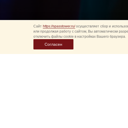
Сайт
https://spasstower.ru/
осуществляет сбор и использов
или продолжая работу с сайтом, Вы автоматически разр
отключить файлы cookie в настройках Вашего браузера.
Согласен
Знаменитая францу
фестивале «Спасска
Она исполнит три п
le ciel de paris (
Будут ли на сей ра
в два последних го
Напомним, в прошл
в сопровождении По
любовь») — посвят