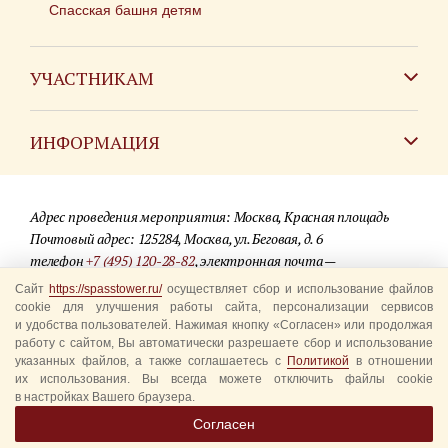
Спасская башня детям
УЧАСТНИКАМ
Зарубежным коллективам
ИНФОРМАЦИЯ
Российским коллективам
Контакты
Фестиваль детских духовых оркестров
Адрес проведения мероприятия: Москва, Красная площадь
Для СМИ
Почтовый адрес: 125284, Москва, ул. Беговая, д. 6
телефон
+7 (495) 120-28-82
, электронная почта —
Где купить билеты
info@spasstower.ru
Сайт
https://spasstower.ru/
осуществляет сбор и использование файлов
Акции
cookie для улучшения работы сайта, персонализации сервисов
и удобства пользователей. Нажимая кнопку «Согласен» или продолжая
© 2009-2025 Официальный сайт фестиваля «Спасская башня»
Вопрос-ответ
работу с сайтом, Вы автоматически разрешаете сбор и использование
Разработка сайта —
студия «Сибирикс»
указанных файлов, а также соглашаетесь с
Политикой
в отношении
их использования. Вы всегда можете отключить файлы cookie
Правила посещения
в настройках Вашего браузера.
Уполномоченные представители
Согласен