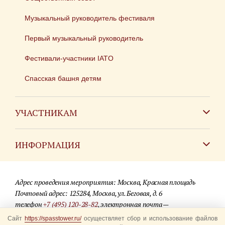
Музыкальный руководитель фестиваля
Первый музыкальный руководитель
Фестивали-участники IATO
Спасская башня детям
УЧАСТНИКАМ
Зарубежным коллективам
ИНФОРМАЦИЯ
Российским коллективам
Контакты
Фестиваль детских духовых оркестров
Адрес проведения мероприятия: Москва, Красная площадь
Для СМИ
Почтовый адрес: 125284, Москва, ул. Беговая, д. 6
телефон
+7 (495) 120-28-82
, электронная почта —
Где купить билеты
info@spasstower.ru
Сайт
https://spasstower.ru/
осуществляет сбор и использование файлов