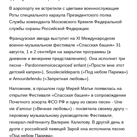
В аэропорту ее встретили с цветами военнослужащие
Роты специального караула Президентского полка
Службы коменданта Московского Кремля Федеральной
службы охраны Российской Федерации.
Французская звезда выступит на XI Международном
военно-музыкальном фестивале «Спасская башня» 31
августа, 1 и 2 сентября на закрытии программы (в
дневном и вечернем представлениях). Она исполнит три
песни - Pardonnemoicecapriced`enfant («Прости мне этот
детский каприз»), Souslecieldeparis («Под небом Парижа»)
и Amourdefendu («Запретная любовь»).
Напомним, в прошлом году Мирей Матье появилась на
открытии Фестиваля «Спасская башня» в сопровождении
Почетного эскорта ФСО РФ и одну из своих песен - Une
vie d'amour («Вечная любовь») - посвятила своему другу –
перовому музыкальному руководителю Фестиваля,
генерал-лейтенанту Валерию Халилову. В другой день в
дуэте с российской певицей Зарой она исполнила песню
«Под небом Парижа».