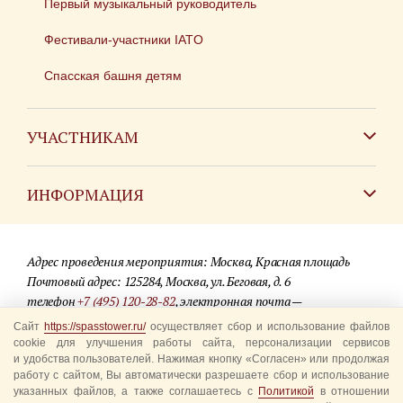
Первый музыкальный руководитель
Фестивали-участники IATO
Спасская башня детям
УЧАСТНИКАМ
Зарубежным коллективам
ИНФОРМАЦИЯ
Российским коллективам
Контакты
Фестиваль детских духовых оркестров
Адрес проведения мероприятия: Москва, Красная площадь
Для СМИ
Почтовый адрес: 125284, Москва, ул. Беговая, д. 6
телефон
+7 (495) 120-28-82
, электронная почта —
Где купить билеты
info@spasstower.ru
Сайт
https://spasstower.ru/
осуществляет сбор и использование файлов
Акции
cookie для улучшения работы сайта, персонализации сервисов
и удобства пользователей. Нажимая кнопку «Согласен» или продолжая
© 2009-2025 Официальный сайт фестиваля «Спасская башня»
Вопрос-ответ
работу с сайтом, Вы автоматически разрешаете сбор и использование
Разработка сайта —
студия «Сибирикс»
указанных файлов, а также соглашаетесь с
Политикой
в отношении