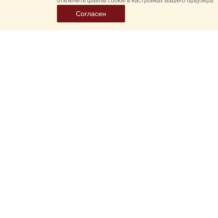
отключить файлы cookie в настройках Вашего браузера.
Согласен
Выбер
дату
событ