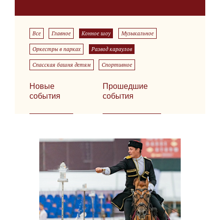
Все
Главное
Конное шоу
Музыкальное
Оркестры в парках
Развод караулов
Спасская башня детям
Спортивное
Новые
Прошедшие
события
события