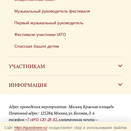
Музыкальный руководитель фестиваля
Первый музыкальный руководитель
Фестивали-участники IATO
Спасская башня детям
УЧАСТНИКАМ
Зарубежным коллективам
ИНФОРМАЦИЯ
Российским коллективам
Контакты
Фестиваль детских духовых оркестров
Адрес проведения мероприятия: Москва, Красная площадь
Для СМИ
Почтовый адрес: 125284, Москва, ул. Беговая, д. 6
телефон
+7 (495) 120-28-82
, электронная почта —
Где купить билеты
info@spasstower.ru
Сайт
https://spasstower.ru/
осуществляет сбор и использование файлов