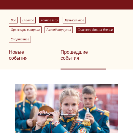
Все
Главное
Конное шоу
Музыкальное
Оркестры в парках
Развод караулов
Спасская башня детям
Спортивное
Новые
Прошедшие
события
события