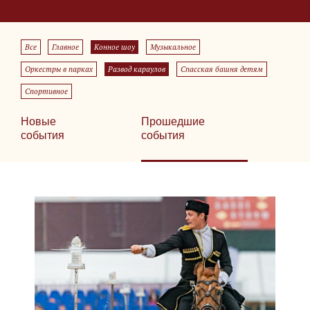
Все
Главное
Конное шоу
Музыкальное
Оркестры в парках
Развод караулов
Спасская башня детям
Спортивное
Новые
Прошедшие
события
события