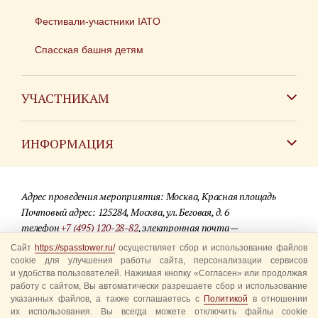
Фестивали-участники IATO
Спасская башня детям
УЧАСТНИКАМ
Зарубежным коллективам
ИНФОРМАЦИЯ
Российским коллективам
Контакты
Фестиваль детских духовых оркестров
Адрес проведения мероприятия: Москва, Красная площадь
Для СМИ
Почтовый адрес: 125284, Москва, ул. Беговая, д. 6
телефон
+7 (495) 120-28-82
, электронная почта —
Где купить билеты
info@spasstower.ru
Сайт
https://spasstower.ru/
осуществляет сбор и использование файлов
Акции
cookie для улучшения работы сайта, персонализации сервисов
© 2009-2025 Официальный сайт фестиваля «Спасская башня»
и удобства пользователей. Нажимая кнопку «Согласен» или продолжая
Вопрос-ответ
работу с сайтом, Вы автоматически разрешаете сбор и использование
Разработка сайта —
студия «Сибирикс»
указанных файлов, а также соглашаетесь с
Политикой
в отношении
их использования. Вы всегда можете отключить файлы cookie
Правила посещения