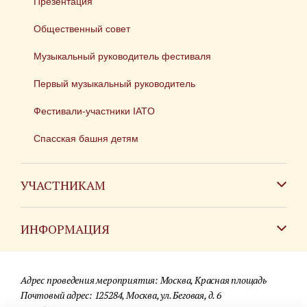
Презентация
Общественный совет
Музыкальный руководитель фестиваля
Первый музыкальный руководитель
Фестивали-участники IATO
Спасская башня детям
УЧАСТНИКАМ
Зарубежным коллективам
ИНФОРМАЦИЯ
Российским коллективам
Контакты
Фестиваль детских духовых оркестров
Адрес проведения мероприятия: Москва, Красная площадь
Для СМИ
Почтовый адрес: 125284, Москва, ул. Беговая, д. 6