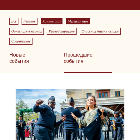
Все
Главное
Конное шоу
Музыкальное
Оркестры в парках
Развод караулов
Спасская башня детям
Спортивное
Новые
Прошедшие
события
события