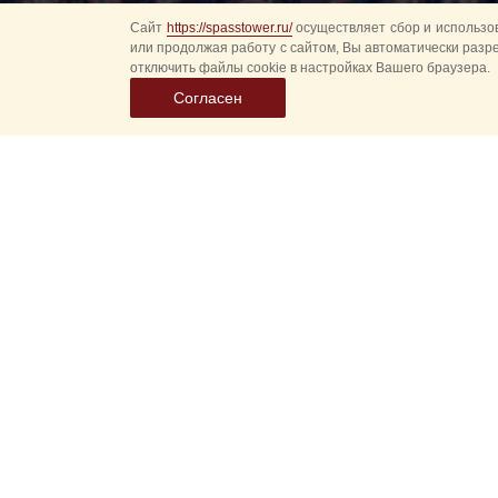
Сайт
https://spasstower.ru/
осуществляет сбор и использов
или продолжая работу с сайтом, Вы автоматически разр
отключить файлы cookie в настройках Вашего браузера.
Согласен
«NATACHA»
«Спасская
«NATACHA» — премиал
созданное Московско
Мороженое «NATACHA» 
классических и новато
Московская фабрика 