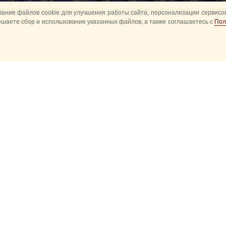
ание файлов cookie для улучшения работы сайта, персонализации сервисов
ешаете сбор и использование указанных файлов, а также соглашаетесь с
Пол
 — официальное мороженое фе
 Башня»
ьное сливочное мороженое высочайшего качества с нежным изыс
й фабрикой мороженого
АО «БРПИ»
.
— это гармоничное сочетание традиционных рецептур и совреме
рских вкусов, заботы о здоровье и пользы натуральных продуктов.
мороженого
АО «БРПИ»
является высокотехнологичным предприят