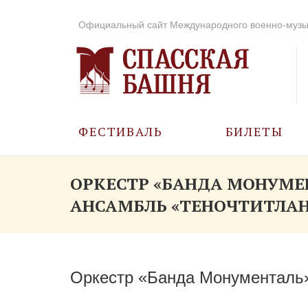
Официальный сайт Международного военно-музы
ФЕСТИВАЛЬ
БИЛЕТЫ
О ФЕСТИВАЛЕ
ОРКЕСТР «БАНДА МОНУМЕ
АНСАМБЛЬ «ТЕНОЧТИТЛАН
ИСТОРИЯ
ФОТО И ВИДЕО
Оркестр «Банда Монументаль
МУЗЫКА В ГОДЫ
ВОВ