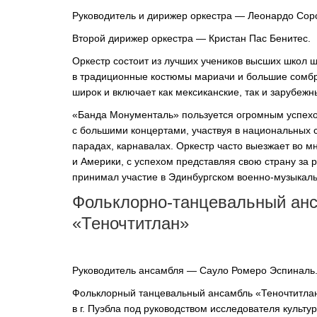
Руководитель и дирижер оркестра — Леонардо Сор
ОРКЕСТРЫ В
ПАРКАХ
Второй дирижер оркестра — Кристан Пас Бенитес.
Оркестр состоит из лучших учеников высших школ 
СПАССКАЯ БАШНЯ
в традиционные костюмы мариачи и большие сомбр
ДЕТЯМ
широк и включает как мексиканские, так и зарубеж
«Банда Монументаль» пользуется огромным успехо
с большими концертами, участвуя в национальных 
парадах, карнавалах. Оркестр часто выезжает во м
и Америки, с успехом представляя свою страну за 
принимал участие в Эдинбургском
военно-музыкал
Фольклорно-танцевальный
анс
«Теночтитлан»
Руководитель ансамбля — Сауло Ромеро Эспиналь
Фольклорный танцевальный ансамбль «Теночтитлан
в г. Пуэбла под руководством исследователя культу