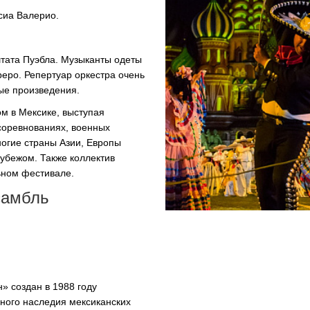
УПОЛНОМОЧЕННЫЕ
сиа Валерио.
АГЕНТЫ
штата Пуэбла. Музыканты одеты
еро. Репертуар оркестра очень
ные произведения.
м в Мексике, выступая
соревнованиях, военных
ногие страны Азии, Европы
рубежом. Также коллектив
ьном
фестивале.
амбль
.
» создан в 1988 году
рного наследия мексиканских