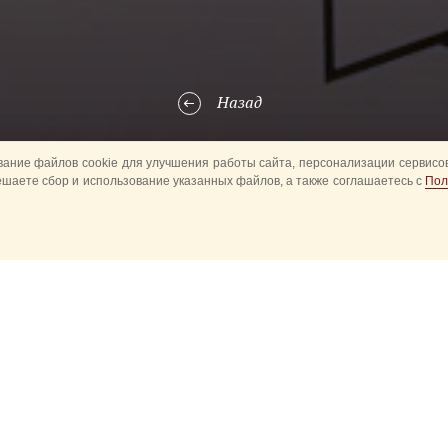
Назад
ание файлов cookie для улучшения работы сайта, персонализации сервисов
ешаете сбор и использование указанных файлов, а также соглашаетесь с
Пол
ой площадке VIII
Санкт-Петербургского
международного культурно
ние соглашения о сотрудничестве в сфере культуры и искусства 
и международным культурным проектом «Русские сезоны».
и директор Автономной некоммерческой организации содействия к
ские сезоны»
Алексей ЛЕБЕДЕВ
и руководитель Автономной неко
ународный Культурный Центр «Спасская башня»
Сергей СМИРНО