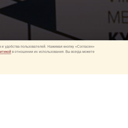
 и удобства пользователей. Нажимая кнопку «Согласен»
итикой
в отношении их использования. Вы всегда можете
го форума
между МКЦ
онцертной
ммерческой
В
.