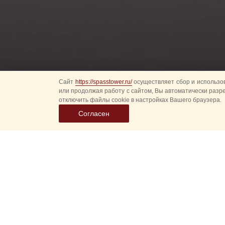
Сайт
https://spasstower.ru/
осуществляет сбор и использов
или продолжая работу с сайтом, Вы автоматически разр
отключить файлы cookie в настройках Вашего браузера.
Согласен
14 ноября на Делов
состоялось подписа
«Спасская башня» 
Документ подписал
деятельности «Рус
организации «Межд