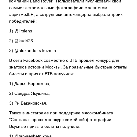
компании Land Rover. Пользователи публиковали свои
самые экстремальные фотографиио с хештегом
#вритмеJLR, а сотрудники автоконцерна выбрали троих
победителей:
1) @lirslens
2) @kudri23
3) @alexander.s.kuzmin
В сети Facebook совместно с ВТБ прошел конкурс для
знатоков истории Москвы. За правильные быстрые ответы
билеты и приз от ВТБ получили:
1) Дарья Воронкова;
2) Сандра Якушина;
3) Ри Бакановская.
Также в инстаграме при поддержке мясокомбината
"Снежана" прошел конкурс семейной фотографии.
Вкусные призы и билеты получили:
1) @tanyreshetnikova