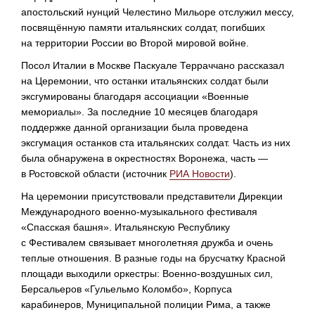
апостольский нунций Челестино Мильоре отслужил мессу,
посвящённую памяти итальянских солдат, погибших
на территории России во Второй мировой войне.
Посол Италии в Москве Паскуале Терраччано рассказал
на Церемонии, что останки итальянских солдат были
эксгумированы благодаря ассоциации «Военные
мемориалы». За последние 10 месяцев благодаря
поддержке данной организации была проведена
эксгумация останков ста итальянских солдат. Часть из них
была обнаружена в окрестностях Воронежа, часть —
в Ростовской области (источник
РИА Новости
).
На церемонии присутствовали представители Дирекции
Международного
военно-музыкального
фестиваля
«Спасская башня». Итальянскую Республику
с Фестивалем связывает многолетняя дружба и очень
теплые отношения. В разные годы на брусчатку Красной
площади выходили оркестры:
Военно-воздушных
сил,
Берсальеров «Гульельмо Коломбо», Корпуса
карабинеров, Муниципальной полиции Рима, а также