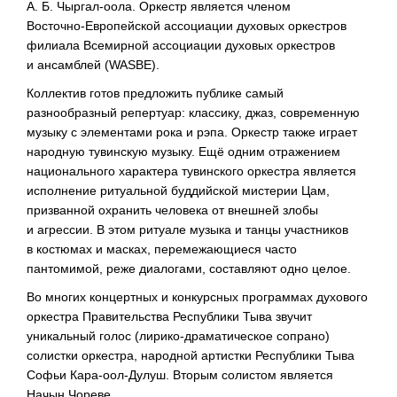
А. Б. Чыргал
-оола. Оркестр является членом
Восточно-Европейской
ассоциации духовых оркестров
филиала Всемирной ассоциации духовых оркестров
и ансамблей (WASBE).
Коллектив готов предложить публике самый
разнообразный репертуар: классику, джаз, современную
музыку с элементами рока и рэпа. Оркестр также играет
народную тувинскую музыку. Ещё одним отражением
национального характера тувинского оркестра является
исполнение ритуальной буддийской мистерии Цам,
призванной охранить человека от внешней злобы
и агрессии. В этом ритуале музыка и танцы участников
в костюмах и масках, перемежающиеся часто
пантомимой, реже диалогами, составляют одно целое.
Во многих концертных и конкурсных программах духового
оркестра Правительства Республики Тыва звучит
уникальный голос (
лирико-драматическое
сопрано)
солистки оркестра, народной артистки Республики Тыва
Софьи
Кара-оол-Дулуш
. Вторым солистом является
Начын Чореве.