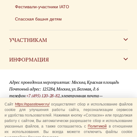
Фестивали-участники IATO
Спасская башня детям
УЧАСТНИКАМ
Зарубежным коллективам
ИНФОРМАЦИЯ
Российским коллективам
Контакты
Фестиваль детских духовых оркестров
Адрес проведения мероприятия: Москва, Красная площадь
Для СМИ
Почтовый адрес: 125284, Москва, ул. Беговая, д. 6
телефон
+7 (495) 120-28-82
, электронная почта —
Где купить билеты
info@spasstower.ru
Сайт
https://spasstower.ru/
осуществляет сбор и использование файлов
Акции
cookie для улучшения работы сайта, персонализации сервисов
и удобства пользователей. Нажимая кнопку «Согласен» или продолжая
© 2009-2025 Официальный сайт фестиваля «Спасская башня»
Вопрос-ответ
работу с сайтом, Вы автоматически разрешаете сбор и использование
Разработка сайта —
студия «Сибирикс»
указанных файлов, а также соглашаетесь с
Политикой
в отношении
их использования. Вы всегда можете отключить файлы cookie
Правила посещения