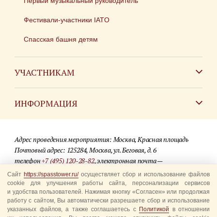
Первый музыкальный руководитель
Фестивали-участники IATO
Спасская башня детям
УЧАСТНИКАМ
Зарубежным коллективам
ИНФОРМАЦИЯ
Российским коллективам
Контакты
Фестиваль детских духовых оркестров
Адрес проведения мероприятия: Москва, Красная площадь
Для СМИ
Почтовый адрес: 125284, Москва, ул. Беговая, д. 6
телефон
+7 (495) 120-28-82
, электронная почта —
Где купить билеты
info@spasstower.ru
Сайт
https://spasstower.ru/
осуществляет сбор и использование файлов
Акции
cookie для улучшения работы сайта, персонализации сервисов
и удобства пользователей. Нажимая кнопку «Согласен» или продолжая
© 2009-2025 Официальный сайт фестиваля «Спасская башня»
Вопрос-ответ
работу с сайтом, Вы автоматически разрешаете сбор и использование
Разработка сайта —
студия «Сибирикс»
указанных файлов, а также соглашаетесь с
Политикой
в отношении