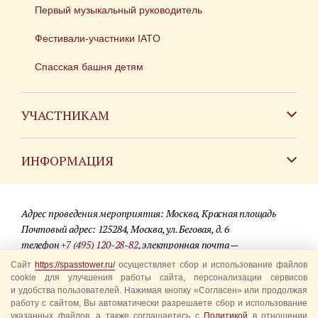
Первый музыкальный руководитель
Фестивали-участники IATO
Спасская башня детям
УЧАСТНИКАМ
Зарубежным коллективам
ИНФОРМАЦИЯ
Российским коллективам
Контакты
Фестиваль детских духовых оркестров
Адрес проведения мероприятия: Москва, Красная площадь
Для СМИ
Почтовый адрес: 125284, Москва, ул. Беговая, д. 6
телефон
+7 (495) 120-28-82
, электронная почта —
Где купить билеты
info@spasstower.ru
Сайт
https://spasstower.ru/
осуществляет сбор и использование файлов
Акции
cookie для улучшения работы сайта, персонализации сервисов
и удобства пользователей. Нажимая кнопку «Согласен» или продолжая
© 2009-2025 Официальный сайт фестиваля «Спасская башня»
Вопрос-ответ
работу с сайтом, Вы автоматически разрешаете сбор и использование
Разработка сайта —
студия «Сибирикс»
указанных файлов, а также соглашаетесь с
Политикой
в отношении