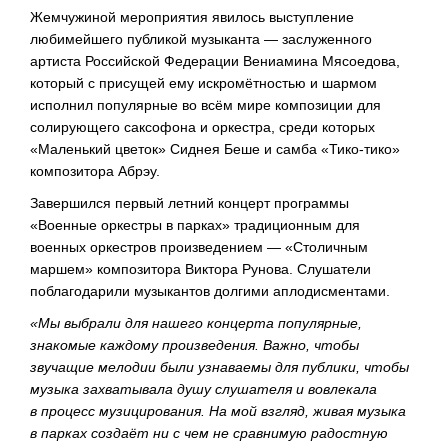
Жемчужиной мероприятия явилось выступление
любимейшего публикой музыканта — заслуженного
артиста Российской Федерации Вениамина Мясоедова,
который с присущей ему искромётностью и шармом
исполнил популярные во всём мире композиции для
солирующего саксофона и оркестра, среди которых
«Маленький цветок» Сиднея Беше и самба
«Тико-тико»
композитора Абрэу.
Завершился первый летний концерт программы
«Военные оркестры в парках» традиционным для
военных оркестров произведением — «Столичным
маршем» композитора Виктора Рунова. Слушатели
поблагодарили музыкантов долгими аплодисментами.
«Мы выбрали для нашего концерта популярные,
знакомые каждому произведения. Важно, чтобы
звучащие мелодии были узнаваемы для публики, чтобы
музыка захватывала душу слушателя и вовлекала
в процесс музицирования. На мой взгляд, живая музыка
в парках создаёт ни с чем не сравнимую радостную