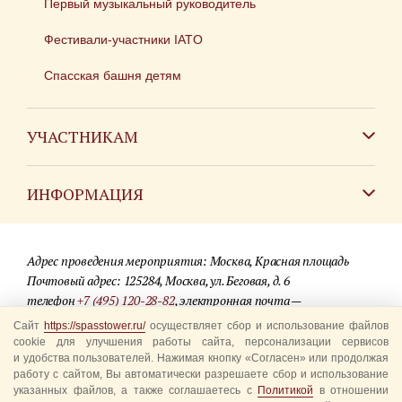
Первый музыкальный руководитель
Фестивали-участники IATO
Спасская башня детям
УЧАСТНИКАМ
Зарубежным коллективам
ИНФОРМАЦИЯ
Российским коллективам
Контакты
Фестиваль детских духовых оркестров
Адрес проведения мероприятия: Москва, Красная площадь
Для СМИ
Почтовый адрес: 125284, Москва, ул. Беговая, д. 6
телефон
+7 (495) 120-28-82
, электронная почта —
Где купить билеты
info@spasstower.ru
Сайт
https://spasstower.ru/
осуществляет сбор и использование файлов
Акции
cookie для улучшения работы сайта, персонализации сервисов
и удобства пользователей. Нажимая кнопку «Согласен» или продолжая
© 2009-2025 Официальный сайт фестиваля «Спасская башня»
Вопрос-ответ
работу с сайтом, Вы автоматически разрешаете сбор и использование
Разработка сайта —
студия «Сибирикс»
указанных файлов, а также соглашаетесь с
Политикой
в отношении