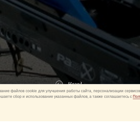
Назад
ание файлов cookie для улучшения работы сайта, персонализации сервисов
ешаете сбор и использование указанных файлов, а также соглашаетесь с
Пол
енно-Морского
Флота России, Военный оркестр (гарнизона) Центра