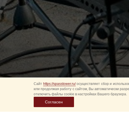
Сайт
https://spasstower.ru/
осуществляет сбор и использов
или продолжая работу с сайтом, Вы автоматически разр
отключить файлы cookie в настройках Вашего браузера.
Согласен
30 июля, в День
Во