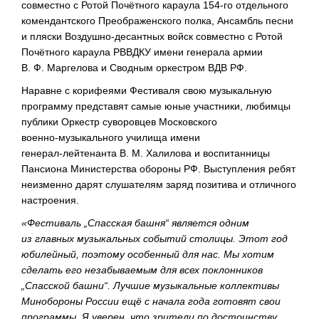
совместно с Ротой Почётного караула
154-го
отдельного
комендантского Преображенского полка, Ансамбль песни
и пляски
Воздушно-десантных
войск совместно с Ротой
Почётного караула РВВДКУ имени генерала армии
В. Ф. Маргелова
и Сводным оркестром ВДВ РФ.
Наравне с корифеями Фестиваля свою музыкальную
программу представят самые юные участники, любимцы
публики Оркестр суворовцев Московского
военно-музыкального
училища имени
генерал-лейтенанта
В. М. Халилова
и воспитанницы
Пансиона Министерства обороны РФ. Выступления ребят
неизменно дарят слушателям заряд позитива и отличного
настроения.
«Фестиваль „Спасская башня“ является одним
из главных музыкальных событий столицы. Этот год
юбилейный, поэтому особенный для нас. Мы хотим
сделать его незабываемым для всех поклонников
„Спасской башни“. Лучшие музыкальные коллективы
Минобороны России ещё с начала года готовят свои
программы. Я уверен, что зрители по достоинству