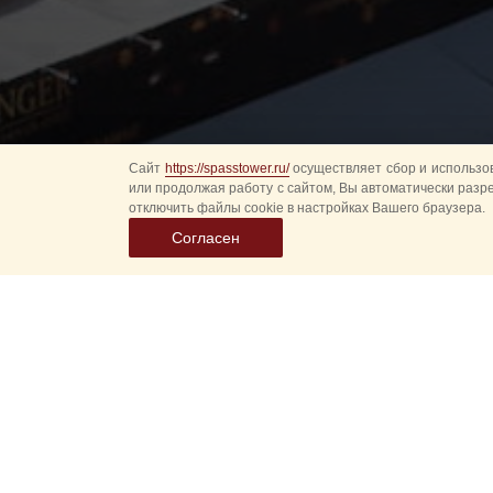
Сайт
https://spasstower.ru/
осуществляет сбор и использов
или продолжая работу с сайтом, Вы автоматически разр
отключить файлы cookie в настройках Вашего браузера.
Согласен
В этом году из —
Международного
полюбившегося зр
В связи с этим в 2
в рамках специаль
Фестиваля детских