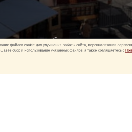
Назад
ание файлов cookie для улучшения работы сайта, персонализации сервисов
ешаете сбор и использование указанных файлов, а также соглашаетесь с
Пол
 за неблагоприятной эпидемиологической обстановки организ
военно-музыкального
фестиваля вынуждены отказаться от со
ителям и маленьким гостям, Детского городка на Красной пл
020 году также не будут проводиться запланированные ежегодные 
ного проекта «Спасская башня детям». В частности, отменены фин
 духовых оркестров и Межрегионального конкурса детских и молод