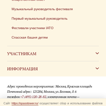
Музыкальный руководитель фестиваля
Первый музыкальный руководитель
Фестивали-участники IATO
Спасская башня детям
УЧАСТНИКАМ
Зарубежным коллективам
ИНФОРМАЦИЯ
Российским коллективам
Контакты
Фестиваль детских духовых оркестров
Адрес проведения мероприятия: Москва, Красная площадь
Для СМИ
Почтовый адрес: 125284, Москва, ул. Беговая, д. 6
телефон
+7 (495) 120-28-82
, электронная почта —
Где купить билеты
info@spasstower.ru
Сайт
https://spasstower.ru/
осуществляет сбор и использование файлов