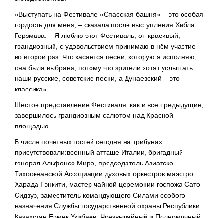
«Выступать на Фестивале «Спасская башня» – это особая
гордость для меня, – сказала после выступления Хибла
Герзмава. – Я люблю этот Фестиваль, он красивый,
грандиозный, с удовольствием принимаю в нём участие
во второй раз. Что касается песни, которую я исполняю,
она была выбрана, потому что зрители хотят услышать
наши русские, советские песни, а Дунаевский – это
классика».
Шестое представление Фестиваля, как и все предыдущие,
завершилось грандиозным салютом над Красной
площадью.
В числе почётных гостей сегодня на трибунах
присутствовали:военный атташе Италии, бригадный
генерал Альфонсо Миро, председатель Азиатско-
Тихоокеанской Ассоциации духовых оркестров маэстро
Харада Гэнкити, мастер чайной церемонии госпожа Сато
Сидзуэ, заместитель командующего Силами особого
назначения Службы государственной охраны Республики
Казахстан Ермек Укибаев, Чрезвычайный и Полномочный