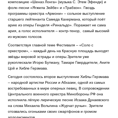
композицию «Шеназ Лонга» (музыка С. Этем Эфенди) и
фолк–песни «Ягжила Зейбе» и «Трабзон». Гвоздь
программы оркестра «Армони» – сольное выступление
старшего лейтенанта Самеда Кахермана, который поёт
арию из оперы Генделя «Ринальдо». Поражает не сама
ария, а голос исполнителя – контр-тенор, самый высокий
из мужских голосов.
Соответствуя главной теме Фестиваля – «Соло с
оркестром», – каждый день на Красную площадь выходят
звёзды мировой эстрады и оперы.Зрители уже
рукоплескали Игорю Бутману, Тамаре Гвердцители, Аните
Цой и Хибле Герзмава.
Сегодня состоялось второе выступление Хиблы Герзмава
– народной артистки России и Абхазии, одной из самых
востребованных в мире оперных певиц. В сопровождении
Центрального военного оркестра Минобороны РФ она
исполнила лёгкую лирическую песню Исаака Дунаевского
на слова Михаила Вольпина «Журчат ручьи». Зрители
отозвались огоньками своих смартфонов и громом
аплодисментов.