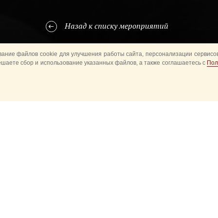
Назад к списку мероприятий
ание файлов cookie для улучшения работы сайта, персонализации сервисов
ешаете сбор и использование указанных файлов, а также соглашаетесь с
Пол
нтов из разных городов России соберутся на Красной площади с 2
яд они приезжают, чтобы радовать зрителей.
— участника Фестиваля детских духовых оркестров, своя замечател
. Но
все-таки
юные музыканты с большим волнением ждут своего вы
». Ведь это очень ответственно — выступать в самом центре Росс
 огромного количества зрителей.
артисты получат ценные советы, узнают некоторые секреты мастер
оенных оркестров из разных стран.
тель Фестиваля детских духовых оркестров — военный дирижер П