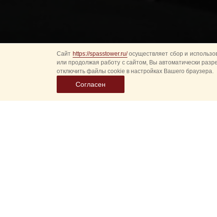
Сайт
https://spasstower.ru/
осуществляет сбор и использов
или продолжая работу с сайтом, Вы автоматически разр
отключить файлы cookie в настройках Вашего браузера.
Согласен
Более 500 юных музыка
года! Уже
5-й
год подр
У каждого коллектива 
репертуар и гастроли
«Спасская башня детям
площади в присутствии
После концерта юные 
коллег — музыкантов в
Музыкальный руководи