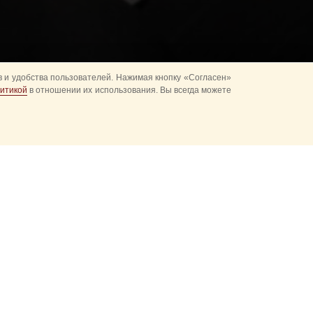
 и удобства пользователей. Нажимая кнопку «Согласен»
итикой
в отношении их использования. Вы всегда можете
5 по 27 августа 2017
ьная история,
хода на Фестивале
ии, на Красной
ства у своих взрослых
резидентского