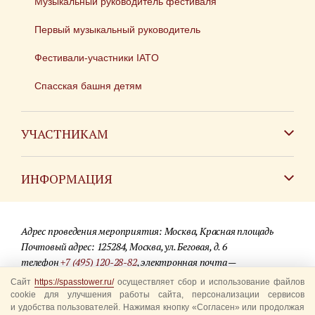
Музыкальный руководитель фестиваля
Первый музыкальный руководитель
Фестивали-участники IATO
Спасская башня детям
УЧАСТНИКАМ
Зарубежным коллективам
ИНФОРМАЦИЯ
Российским коллективам
Контакты
Фестиваль детских духовых оркестров
Адрес проведения мероприятия: Москва, Красная площадь
Для СМИ
Почтовый адрес: 125284, Москва, ул. Беговая, д. 6
телефон
+7 (495) 120-28-82
, электронная почта —
Где купить билеты
info@spasstower.ru
Сайт
https://spasstower.ru/
осуществляет сбор и использование файлов
Акции
cookie для улучшения работы сайта, персонализации сервисов
и удобства пользователей. Нажимая кнопку «Согласен» или продолжая
© 2009-2025 Официальный сайт фестиваля «Спасская башня»