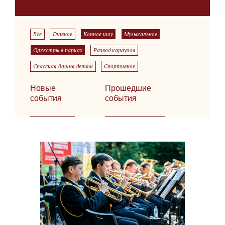
Все
Главное
Конное шоу
Музыкальное
Оркестры в парках
Развод караулов
Спасская башня детям
Спортивное
Новые
Прошедшие
события
события