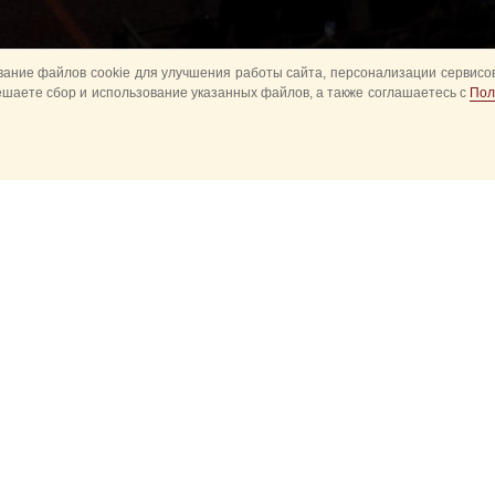
ание файлов cookie для улучшения работы сайта, персонализации сервисов
ешаете сбор и использование указанных файлов, а также соглашаетесь с
Пол
Все
Главное
Конное шоу
Музык
Оркестры в парках
Развод караулов
ите
Спасская башня детям
Спортивное
ий
Новые события
Прошедшие событ