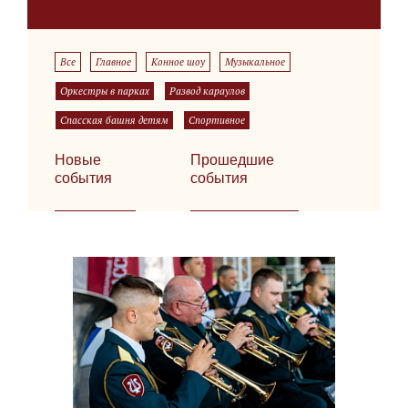
Все
Главное
Конное шоу
Музыкальное
Оркестры в парках
Развод караулов
Спасская башня детям
Спортивное
Новые
Прошедшие
события
события