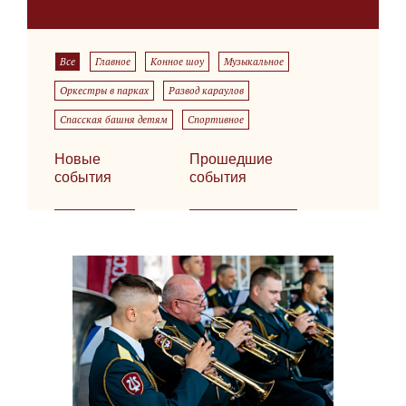
Все
Главное
Конное шоу
Музыкальное
Оркестры в парках
Развод караулов
Спасская башня детям
Спортивное
Новые
Прошедшие
события
события