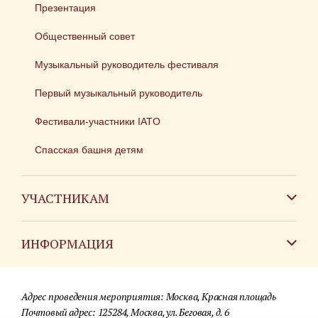
Презентация
Общественный совет
Музыкальный руководитель фестиваля
Первый музыкальный руководитель
Фестивали-участники IATO
Спасская башня детям
УЧАСТНИКАМ
Зарубежным коллективам
ИНФОРМАЦИЯ
Российским коллективам
Контакты
Фестиваль детских духовых оркестров
Адрес проведения мероприятия: Москва, Красная площадь
Для СМИ
Почтовый адрес: 125284, Москва, ул. Беговая, д. 6