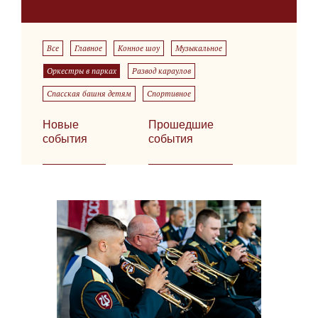
Все
Главное
Конное шоу
Музыкальное
Оркестры в парках
Развод караулов
Спасская башня детям
Спортивное
Новые
Прошедшие
события
события