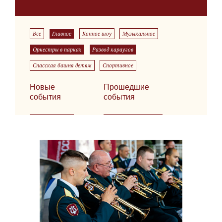
Все
Главное
Конное шоу
Музыкальное
Оркестры в парках
Развод караулов
Спасская башня детям
Спортивное
Новые
Прошедшие
события
события