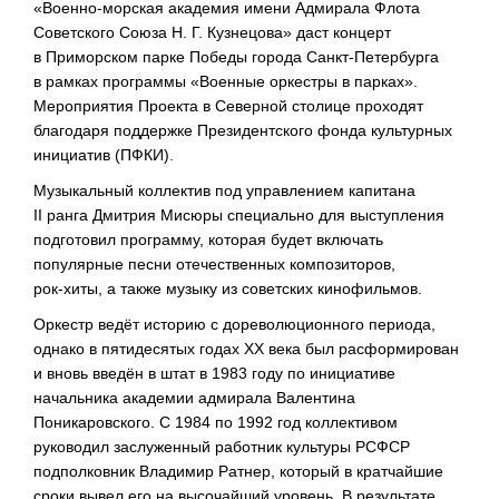
«Военно-морская
академия имени Адмирала Флота
Советского Союза
Н. Г. Кузнецова»
даст концерт
в Приморском парке Победы города
Санкт-Петербурга
в рамках программы «Военные оркестры в парках».
Мероприятия Проекта в Северной столице проходят
благодаря поддержке Президентского фонда культурных
инициатив (ПФКИ).
Музыкальный коллектив под управлением капитана
II ранга Дмитрия Мисюры специально для выступления
подготовил программу, которая будет включать
популярные песни отечественных композиторов,
рок-хиты
, а также музыку из советских кинофильмов.
Оркестр ведёт историю с дореволюционного периода,
однако в пятидесятых годах XX века был расформирован
и вновь введён в штат в 1983 году по инициативе
начальника академии адмирала Валентина
Поникаровского. С 1984 по 1992 год коллективом
руководил заслуженный работник культуры РСФСР
подполковник Владимир Ратнер, который в кратчайшие
сроки вывел его на высочайший уровень. В результате