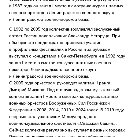
в 1987 году он занял I место в
смотре-конкурсе
штатных
военных оркестров Ленинградского военного округа
и Ленинградской
военно-морской
базы.
С 1992 по 2005 год коллектив возглавлял заслуженный
артист России подполковник Александр Негоруца. При
нём оркестр неоднократно принимал участие
в профильных фестивалях в России и за рубежом,
выступал с концертами в
Санкт-Петербурге
и в 1992 году
занял I место в
смотре-конкурсе
штатных военных
оркестров Ленинградского военного округа
и Ленинградской
военно-морской
базы.
С 2005 года оркестром руководит капитан II ранга
Дмитрий Мисюра. Под его руководством музыкальный
коллектив занял I место в
смотрах-конкурсах
штатных
военных оркестров Вооружённых Сил Российской
Федерации в 2008, 2014, 2019 и 2024 годах. В 2019 году
впервые стал участником Международного
военно-музыкального
фестиваля «Спасская башня».
Сейчас коллектив регулярно выступает в разных городах
России, привлекается к музыкальному обеспечению