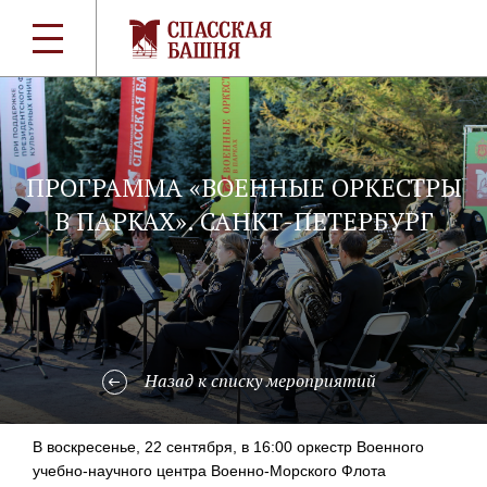
ПРОГРАММА «ВОЕННЫЕ ОРКЕСТРЫ
В ПАРКАХ». САНКТ-ПЕТЕРБУРГ
Назад к списку мероприятий
В воскресенье, 22 сентября, в 16:00 оркестр Военного
учебно-научного
центра
Военно-Морского
Флота