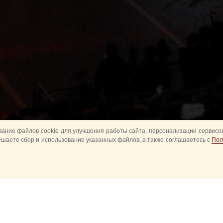
ание файлов cookie для улучшения работы сайта, персонализации сервисов
ешаете сбор и использование указанных файлов, а также соглашаетесь с
Пол
Все
Главное
Конное шоу
Музык
Оркестры в парках
Развод караулов