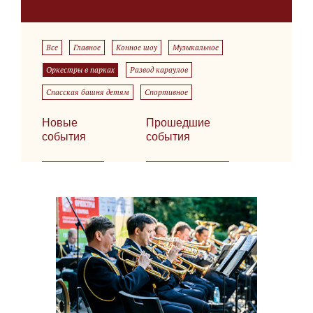
Все
Главное
Конное шоу
Музыкальное
Оркестры в парках
Развод караулов
Спасская башня детям
Спортивное
Новые
Прошедшие
события
события