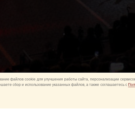
ание файлов cookie для улучшения работы сайта, персонализации сервисов
ешаете сбор и использование указанных файлов, а также соглашаетесь с
Пол
Все
Главное
Конное шоу
Музык
Оркестры в парках
Развод караулов