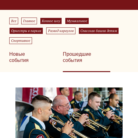
Все
Главное
Конное шоу
Музыкальное
Оркестры в парках
Развод караулов
Спасская башня детям
Спортивное
Новые
Прошедшие
события
события