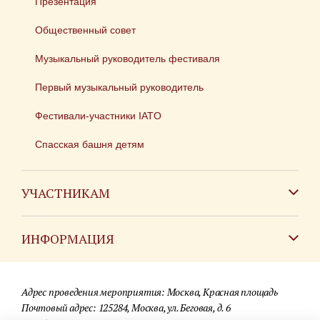
Презентация
Общественный совет
Музыкальный руководитель фестиваля
Первый музыкальный руководитель
Фестивали-участники IATO
Спасская башня детям
УЧАСТНИКАМ
Зарубежным коллективам
ИНФОРМАЦИЯ
Российским коллективам
Контакты
Фестиваль детских духовых оркестров
Адрес проведения мероприятия: Москва, Красная площадь
Для СМИ
Почтовый адрес: 125284, Москва, ул. Беговая, д. 6