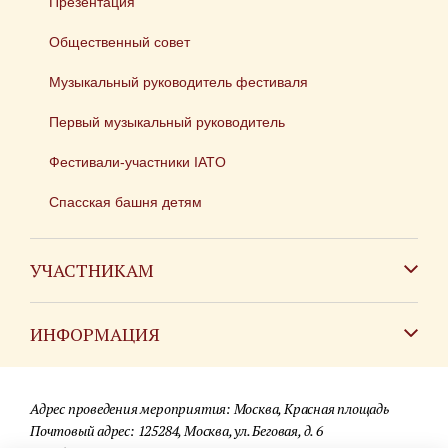
Презентация
Общественный совет
Музыкальный руководитель фестиваля
Первый музыкальный руководитель
Фестивали-участники IATO
Спасская башня детям
УЧАСТНИКАМ
Зарубежным коллективам
ИНФОРМАЦИЯ
Российским коллективам
Контакты
Фестиваль детских духовых оркестров
Адрес проведения мероприятия: Москва, Красная площадь
Для СМИ
Почтовый адрес: 125284, Москва, ул. Беговая, д. 6