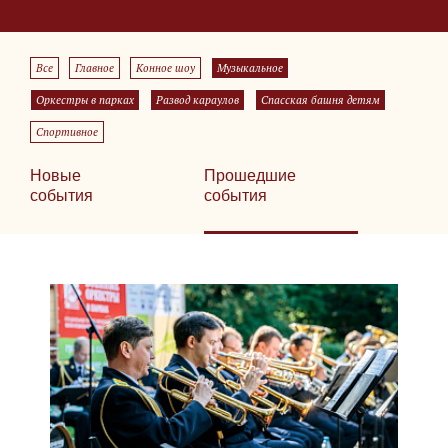
Все
Главное
Конное шоу
Музыкальное
Оркестры в парках
Развод караулов
Спасская башня детям
Спортивное
Новые
Прошедшие
события
события