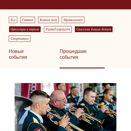
Все
Главное
Конное шоу
Музыкальное
Оркестры в парках
Развод караулов
Спасская башня детям
Спортивное
Новые
Прошедшие
события
события