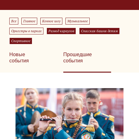
Все
Главное
Конное шоу
Музыкальное
Оркестры в парках
Развод караулов
Спасская башня детям
Спортивное
Новые
Прошедшие
события
события