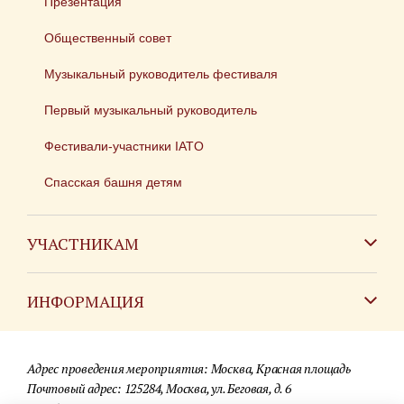
Презентация
Общественный совет
Музыкальный руководитель фестиваля
Первый музыкальный руководитель
Фестивали-участники IATO
Спасская башня детям
УЧАСТНИКАМ
Зарубежным коллективам
ИНФОРМАЦИЯ
Российским коллективам
Контакты
Фестиваль детских духовых оркестров
Адрес проведения мероприятия: Москва, Красная площадь
Для СМИ
Почтовый адрес: 125284, Москва, ул. Беговая, д. 6