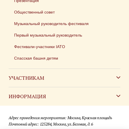
Презентация
Общественный совет
Музыкальный руководитель фестиваля
Первый музыкальный руководитель
Фестивали-участники IATO
Спасская башня детям
УЧАСТНИКАМ
Зарубежным коллективам
ИНФОРМАЦИЯ
Российским коллективам
Контакты
Фестиваль детских духовых оркестров
Адрес проведения мероприятия: Москва, Красная площадь
Для СМИ
Почтовый адрес: 125284, Москва, ул. Беговая, д. 6