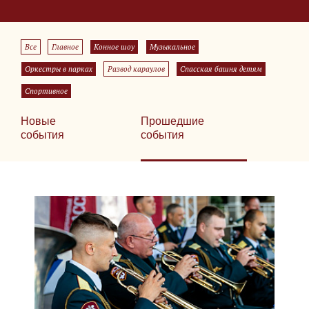
Все
Главное
Конное шоу
Музыкальное
Оркестры в парках
Развод караулов
Спасская башня детям
Спортивное
Новые
Прошедшие
события
события