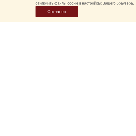
отключить файлы cookie в настройках Вашего браузера.
Согласен
Все
Гл
Выберите
Спасская 
дату
событий
Новые соб