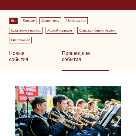
Все
Главное
Конное шоу
Музыкальное
Оркестры в парках
Развод караулов
Спасская башня детям
Спортивное
Новые
Прошедшие
события
события