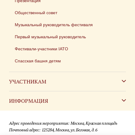
Презентация
Общественный совет
Музыкальный руководитель фестиваля
Первый музыкальный руководитель
Фестивали-участники IATO
Спасская башня детям
УЧАСТНИКАМ
Зарубежным коллективам
ИНФОРМАЦИЯ
Российским коллективам
Контакты
Фестиваль детских духовых оркестров
Адрес проведения мероприятия: Москва, Красная площадь
Для СМИ
Почтовый адрес: 125284, Москва, ул. Беговая, д. 6