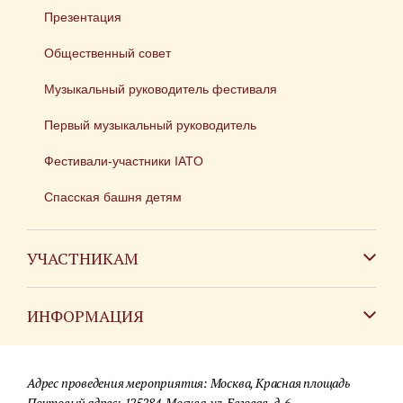
Презентация
Общественный совет
Музыкальный руководитель фестиваля
Первый музыкальный руководитель
Фестивали-участники IATO
Спасская башня детям
УЧАСТНИКАМ
Зарубежным коллективам
ИНФОРМАЦИЯ
Российским коллективам
Контакты
Фестиваль детских духовых оркестров
Адрес проведения мероприятия: Москва, Красная площадь
Для СМИ
Почтовый адрес: 125284, Москва, ул. Беговая, д. 6